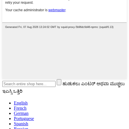
ಹುಡುಕಲು ಎಂಟರ್ ಅಥವಾ ಮುಚ್ಚಲು
ಇಎಸ್ಸಿ ಒತ್ತಿರಿ
English
French
German
Portuguese
Spanish
Russian